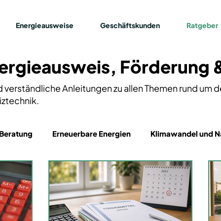
Energieausweise
Geschäftskunden
Ratgeber
ergieausweis, Förderung 
nd verständliche Anleitungen zu allen Themen rund um 
iztechnik.
Beratung
Erneuerbare Energien
Klimawandel und Na
Elektromobilität
Energieausweis