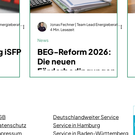
Jonas Fechner | Team Lead Energieberatung | dena-zertifiziert | GIH-Mitglied
Jonas Fechner | Team Lead Energieberatung | dena-zertifiziert | GIH-Mitglied
4 Min. Lesezeit
News
 iSFP
BEG-Reform 2026:
Die neuen
Förderbedingungen
ab dem 21. Juli
GB
Deutschlandweiter Service
atenschutz
Service in Hamburg
mpressum
Service in Baden-Württemberg