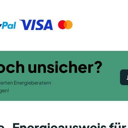
noch unsicher?
ierten Energieberatern
gen!
-Energieausweis für