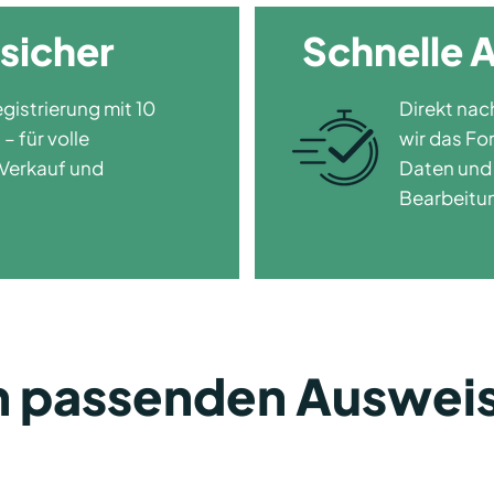
sicher
Schnelle 
egistrierung mit 10
Direkt nac
– für volle
wir das Fo
 Verkauf und
Daten und 
Bearbeitun
n passenden Auswei