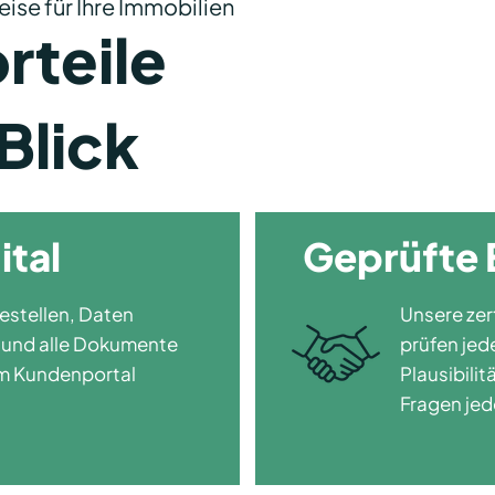
ise für Ihre Immobilien
rteile
Blick
ital
Geprüfte 
estellen, Daten
Unsere zer
n und alle Dokumente
prüfen jed
 im Kundenportal
Plausibilit
Fragen jed