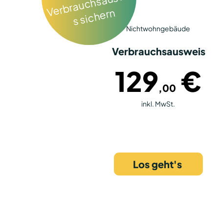
J
ei
V
n
Nichtwohngebäude
Verbrauchsausweis
129
€
,00
inkl. MwSt.
Los geht's