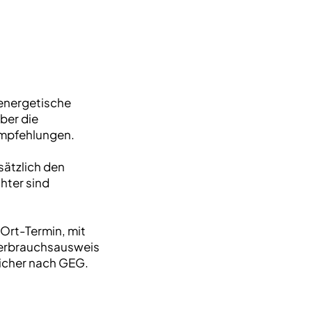
 energetische
ber die
empfehlungen.
ätzlich den
hter sind
Ort-Termin, mit
 Verbrauchsausweis
icher nach GEG.