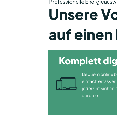
Professionelle Energieauswe
Unsere Vo
auf einen 
Komplett dig
Bequem online b
einfach erfasse
jederzeit sicher
abrufen.