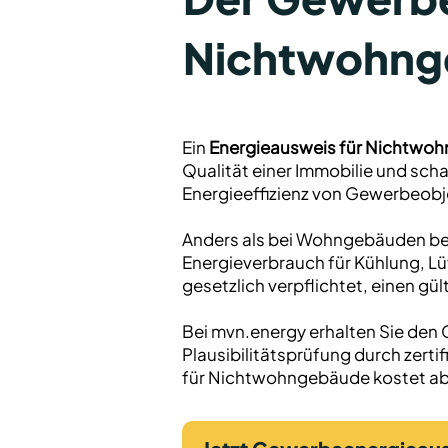
Nichtwohng
Ein
Energieausweis für Nichtwo
Qualität einer Immobilie und scha
Energieeffizienz von Gewerbeob
Anders als bei Wohngebäuden ber
Energieverbrauch für Kühlung, Lü
gesetzlich verpflichtet, einen gü
Bei mvn.energy erhalten Sie den
Plausibilitätsprüfung durch zert
für Nichtwohngebäude kostet ab 