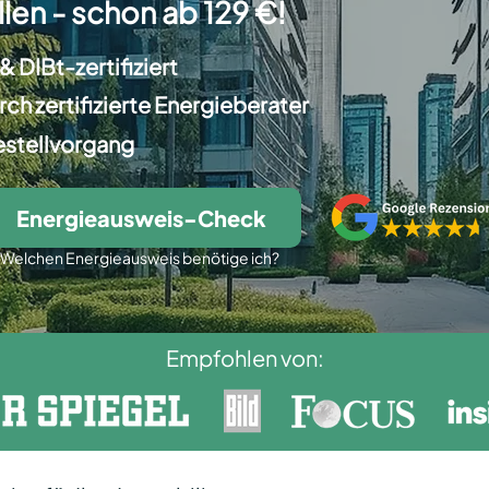
llen - schon ab 129 €!
& DIBt-zertifiziert
ch zertifizierte Energieberater
estellvorgang
Energieausweis-Check
Welchen Energieausweis benötige ich?
Empfohlen von: