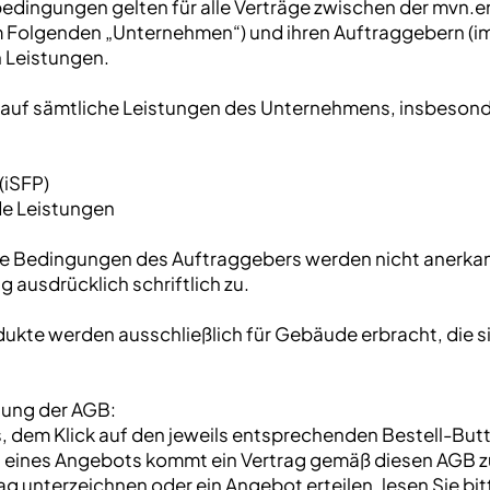
edingungen gelten für alle Verträge zwischen der mvn.e
 Folgenden „Unternehmen“) und ihren Auftraggebern (im
 Leistungen.
auf sämtliche Leistungen des Unternehmens, insbesond
(iSFP)
de Leistungen
 Bedingungen des Auftraggebers werden nicht anerkann
 ausdrücklich schriftlich zu.
odukte werden ausschließlich für Gebäude erbracht, die 
nung der AGB:
s, dem Klick auf den jeweils entsprechenden Bestell-But
 eines Angebots kommt ein Vertrag gemäß diesen AGB zu
g unterzeichnen oder ein Angebot erteilen, lesen Sie bit