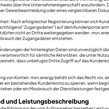
weis über ihre Unternehmereigenschaft anzufordern. Di
ner Gewerbeanmeldung oder eines vergleichbaren Doku
heit: Nach erfolgreicher Registrierung können sich Kund
achfolgend "Zugangsdaten") auf dem Kundenportal anm
d dürfen nicht an Dritte weitergegeben werden. mvn.ene
sbrauch der Zugangsdaten entstehen.
 Änderungen der hinterlegten Daten sind unverzüglich ü
verantwortlich für sämtliche Aktivitäten, die unter Nut
t besteht, dass unbefugte Dritte Zugriff auf das Kundenk
ng von Konten: mvn.energy behält sich das Recht vor, e
r ein bestehendes Kundenkonto zu sperren, wenn begrün
hen oder ein Missbrauch der Dienstleistungen festgest
nd und Leistungsbeschreibung
 die Erbringung der vom Auftraggeber bestellten Leistun