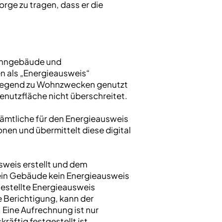
rge zu tragen, dass er die
Wohngebäude und
 als „Energieausweis“
wiegend zu Wohnzwecken genutzt
nutzfläche nicht überschreitet.
sämtliche für den Energieausweis
nen und übermittelt diese digital
usweis erstellt und dem
ür ein Gebäude kein Energieausweis
gestellte Energieausweis
 Berichtigung, kann der
Eine Aufrechnung ist nur
äftig festgestellt ist.