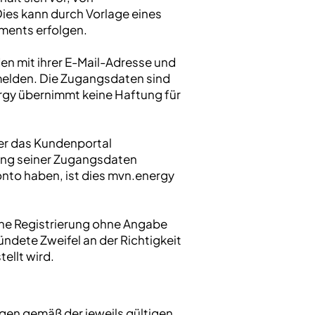
es kann durch Vorlage eines
ments erfolgen.
en mit ihrer E-Mail-Adresse und
elden. Die Zugangsdaten sind
rgy übernimmt keine Haftung für
ber das Kundenportal
zung seiner Zugangsdaten
onto haben, ist dies mvn.energy
ine Registrierung ohne Angabe
dete Zweifel an der Richtigkeit
ellt wird.
gen gemäß der jeweils gültigen