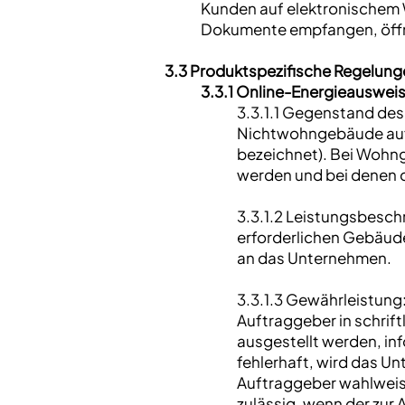
Kunden auf elektronischem W
Dokumente empfangen, öffn
3.3 Produktspezifische Regelung
3.3.1 Online-Energieausweis
3.3.1.1 Gegenstand de
Nichtwohngebäude auf
bezeichnet). Bei Wohn
werden und bei denen d
3.3.1.2 Leistungsbesch
erforderlichen Gebäude
an das Unternehmen.
3.3.1.3 Gewährleistung:
Auftraggeber in schrift
ausgestellt werden, in
fehlerhaft, wird das U
Auftraggeber wahlweise
zulässig, wenn der zur 