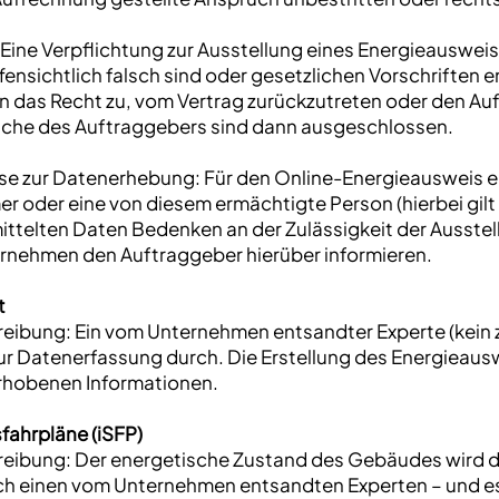
: Eine Verpflichtung zur Ausstellung eines Energieauswei
ensichtlich falsch sind oder gesetzlichen Vorschriften 
das Recht zu, vom Vertrag zurückzutreten oder den Auf
he des Auftraggebers sind dann ausgeschlossen.
eise zur Datenerhebung: Für den Online-Energieausweis 
der eine von diesem ermächtigte Person (hierbei gilt u.a
ttelten Daten Bedenken an der Zulässigkeit der Ausste
rnehmen den Auftraggeber hierüber informieren.
t
eibung: Ein vom Unternehmen entsandter Experte (kein zer
ur Datenerfassung durch. Die Erstellung des Energieaus
rhobenen Informationen.
sfahrpläne (iSFP)
reibung: Der energetische Zustand des Gebäudes wird det
rch einen vom Unternehmen entsandten Experten – und e