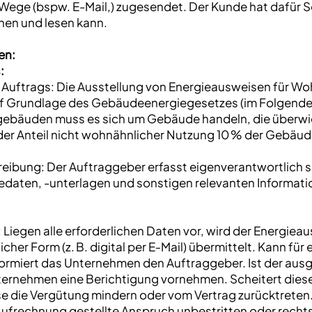
ege (bspw. E-Mail,) zugesendet. Der Kunde hat dafür So
en und lesen kann.
en:
:
s Auftrags: Die Ausstellung von Energieausweisen für 
 Grundlage des Gebäudeenergiegesetzes (im Folgenden
gebäuden muss es sich um Gebäude handeln, die über
er Anteil nicht wohnähnlicher Nutzung 10 % der Gebäude
reibung: Der Auftraggeber erfasst eigenverantwortlich 
daten, -unterlagen und sonstigen relevanten Informatio
 Liegen alle erforderlichen Daten vor, wird der Energiea
licher Form (z. B. digital per E‑Mail) übermittelt. Kann f
formiert das Unternehmen den Auftraggeber. Ist der aus
nternehmen eine Berichtigung vornehmen. Scheitert diese
 die Vergütung mindern oder vom Vertrag zurücktreten. 
Aufrechnung gestellte Anspruch unbestritten oder rechtskr