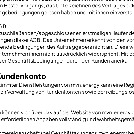
n Bestellvorgangs, das Unterzeichnen des Vertrages ode
tragsbedingungen gelesen haben und mit ihnen einversta
AGB:
bzuschließenden/abgeschlossenen erstmaligen, laufend
gungen dieser AGB. Das Unternehmen erkennt von den vo
de Bedingungen des Auftraggebers nicht an. Diese we
ternehmen ihnen nicht ausdrücklich widerspricht. Mit de
dieser Geschäftsbedingungen durch den Kunden anerkann
 Kundenkonto
immter Dienstleistungen von mvn.energy kann eine Regist
cheren Verwaltung von Kundenkonten sowie der reibungsl
n können sich über das auf der Website von mvn.energy 
alle erforderlichen Angaben vollständig und wahrheitsge
hmereigenschaft (bei Geschäftskunden): mvn.energy behä