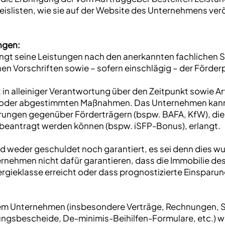
islisten, wie sie auf der Website des Unternehmens ver
ngen:
ngt seine Leistungen nach den anerkannten fachlichen 
hen Vorschriften sowie – sofern einschlägig – der För
 in alleiniger Verantwortung über den Zeitpunkt sowie 
der abgestimmten Maßnahmen. Das Unternehmen kann n
ungen gegenüber Förderträgern (bspw. BAFA, KfW), die
beantragt werden können (bspw. iSFP-Bonus), erlangt.
ird weder geschuldet noch garantiert, es sei denn dies wur
rnehmen nicht dafür garantieren, dass die Immobilie d
ergieklasse erreicht oder dass prognostizierte Einsparu
em Unternehmen (insbesondere Verträge, Rechnungen, S
gsbescheide, De-minimis-Beihilfen-Formulare, etc.) w