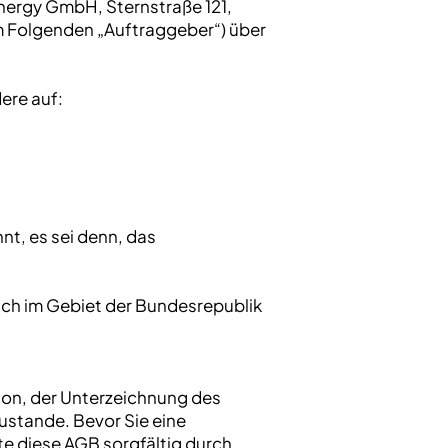
nergy GmbH, Sternstraße 121,
 Folgenden „Auftraggeber“) über
ere auf:
t, es sei denn, das
sich im Gebiet der Bundesrepublik
ton, der Unterzeichnung des
stande. Bevor Sie eine
te diese AGB sorgfältig durch.