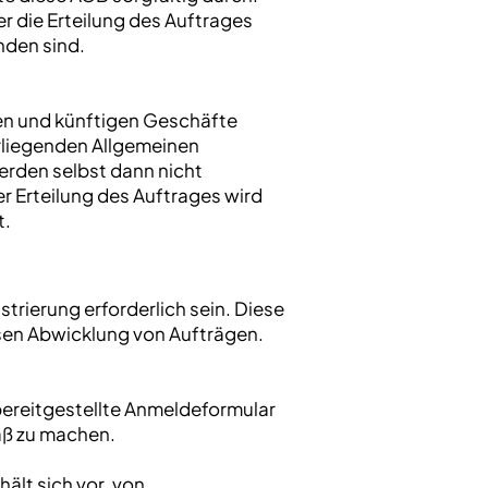
r die Erteilung des Auftrages
nden sind.
en und künftigen Geschäfte
rliegenden Allgemeinen
rden selbst dann nicht
r Erteilung des Auftrages wird
t.
rierung erforderlich sein. Diese
osen Abwicklung von Aufträgen.
bereitgestellte Anmeldeformular
mäß zu machen.
lt sich vor, von