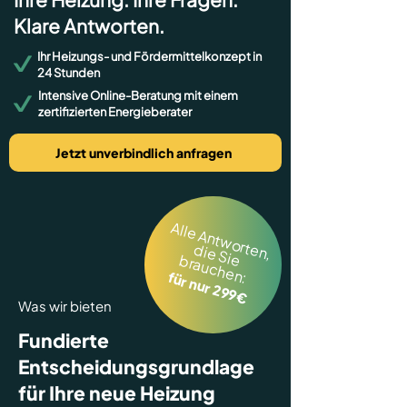
Klare Antworten.
Ihr Heizungs- und Fördermittelkonzept in
24 Stunden
Intensive Online-Beratung mit einem
zertifizierten Energieberater
Jetzt unverbindlich anfragen
Alle Antworten,
d
ie
S
ra
u
c
h
e
n
ie b
:
für nur 299€
Was wir bieten
Fundierte
Entscheidungsgrundlage
für Ihre neue Heizung