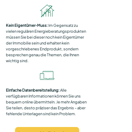
Kein Eigentümer-Muss:
Im Gegensatz zu
vielen regulären Energieberatungsprodukten
müssen Sie bei dieser noch kein Eigentümer
der Immobilie sein und erhalten kein
vorgeschriebenes Endprodukt, sondern
besprechen genau die Themen, die Ihnen
wichtig sind.
Einfache Datenbereitstellung
:
Alle
verfügbaren Informationen können Sie uns
bequem online übermitteln. Je mehr Angaben
Sie teilen, desto präziser das Ergebnis – aber
fehlende Unterlagen sind kein Problem.