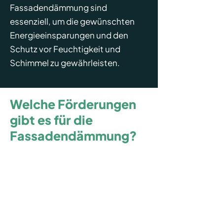
Fassadendämmung sind
essenziell, um die gewünschten
Energieeinsparungen und den
Schutz vor Feuchtigkeit und
Schimmel zu gewährleisten.
Welche Förderungen
gibt es für die
Fassadendämmung?
Das Bundesamt für Wirtschaft und
Ausfuhrkontrolle (BAFA) bietet
derzeit einen attraktiven Zuschuss
an, wenn Sie eine
Fassadendämmung Förderung
beantragen. Der
Basis-