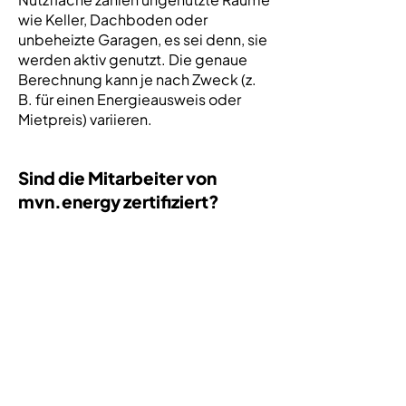
wie Keller, Dachboden oder
unbeheizte Garagen, es sei denn, sie
werden aktiv genutzt. Die genaue
Berechnung kann je nach Zweck (z.
B. für einen Energieausweis oder
Mietpreis) variieren.
Sind die Mitarbeiter von
mvn.energy zertifiziert?
Ja, die Energieberater von
mvn.energy sind staatlich zertifiziert
und verfügen über die notwendige
Fachkompetenz, um
energieeffiziente Beratung und
Dienstleistungen gemäß den
geltenden gesetzlichen Vorgaben
anzubieten. Die Zertifikate
garantieren eine hohe Qualität und
Fachwissen bei der Erstellung von