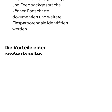
und Feedbackgespräche 
können Fortschritte 
dokumentiert und weitere 
Einsparpotenziale identifiziert 
werden.
Die Vorteile einer 
professionellen 
Energieberatung
1. Fachwissen und Erfahrung
Die Experten von 
mvn.energy
verfügen über umfangreiche 
Kenntnisse im Bereich der 
Energieoptimierung. Sie sind mit den 
neuesten Technologien, 
gesetzlichen Vorgaben und 