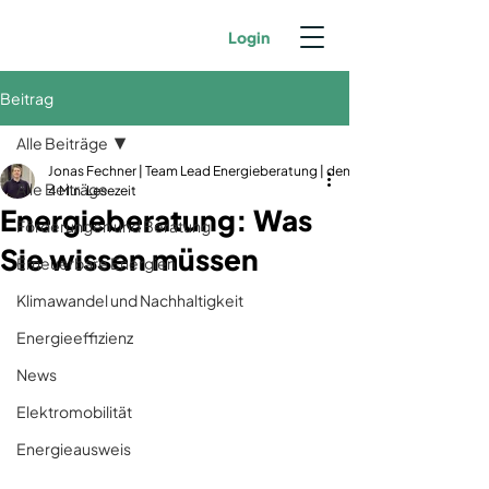
Login
Beitrag
Alle Beiträge
Jonas Fechner | Team Lead Energieberatung | dena-zertifiziert | GIH-Mit
Alle Beiträge
4 Min. Lesezeit
Energieberatung: Was
Förderungen und Beratung
Sie wissen müssen
Erneuerbare Energien
Klimawandel und Nachhaltigkeit
Energieeffizienz
News
Elektromobilität
Energieausweis