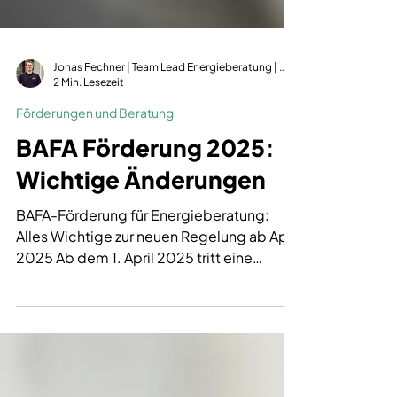
Jonas Fechner | Team Lead Energieberatung | dena-zertifiziert | GIH-Mitglied
2 Min. Lesezeit
Förderungen und Beratung
BAFA Förderung 2025:
Wichtige Änderungen
BAFA-Förderung für Energieberatung:
Alles Wichtige zur neuen Regelung ab April
2025 Ab dem 1. April 2025 tritt eine
bedeutende Änderung in der Abwicklung
der BAFA-Förderung für
Energieberatungen in Kraft. Die
sogenannte Zahlungsermächtigung wird