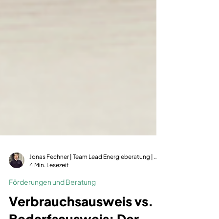
Jonas Fechner | Team Lead Energieberatung | dena-zertifiziert | GIH-Mitglied
4 Min. Lesezeit