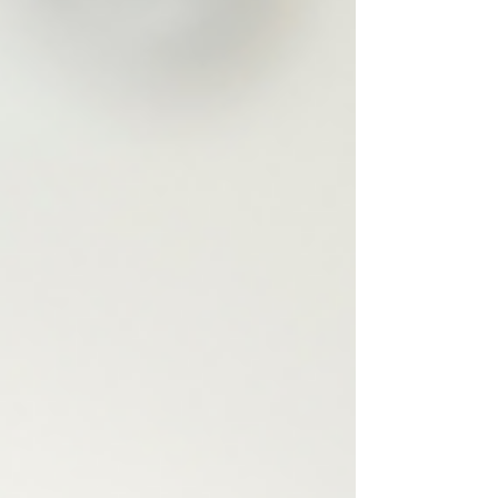
abgeschafft, was direkte Auswirkungen
auf den Zahlungsprozess hat. Während
sich die BAFA-Auszahlung ändert, bleibt
unser Service als Energieberater sowie
unsere Preise für den Sanierungsfahrplan
(iSFP) jedoch unverändert. Prüfen Sie,