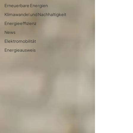
Erneuerbare Energien
Klimawandel und Nachhaltigkeit
Energieeffizienz
News
Elektromobilität
Energieausweis