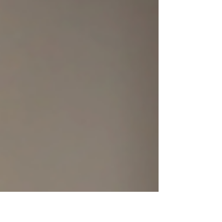
Die Antwort ist nüchterner, als manche
Schlagzeilen vermuten lassen. Wer einen
Energieausweis benötigt, bekommt ihn
weiterhin nach dem bestehenden
Standard des Gebäudeenergiegesetzes
(GEG). Trotzdem lohnt es sich, die
anstehenden Änderungen zu verstehe