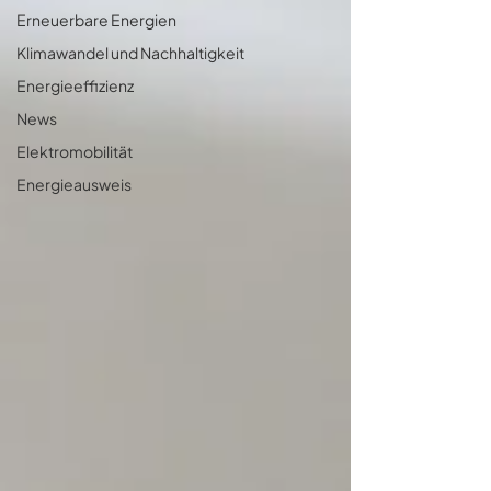
Erneuerbare Energien
Klimawandel und Nachhaltigkeit
Energieeffizienz
News
Elektromobilität
Energieausweis