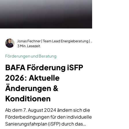
Jonas Fechner | Team Lead Energieberatung | dena-zertifiziert | GIH-Mitglied
3 Min. Lesezeit
Förderungen und Beratung
BAFA Förderung iSFP
2026: Aktuelle
Änderungen &
Konditionen
Ab dem 7. August 2024 ändern sich die
Förderbedingungen für den individuellen