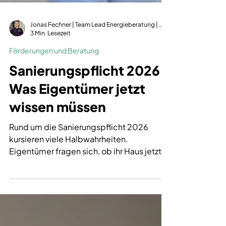
Jonas Fechner | Team Lead Energieberatung | dena-zertifiziert | GIH-Mitglied
3 Min. Lesezeit
Förderungen und Beratung
Sanierungspflicht 2026:
Was Eigentümer jetzt
wissen müssen
Rund um die Sanierungspflicht 2026
kursieren viele Halbwahrheiten.
Eigentümer fragen sich, ob ihr Haus jetzt
sanierungspflichtig ist, welche Stichtage
gelten und ob sie nach einem Hauskauf
oder einem Erbe sofort handeln müssen.