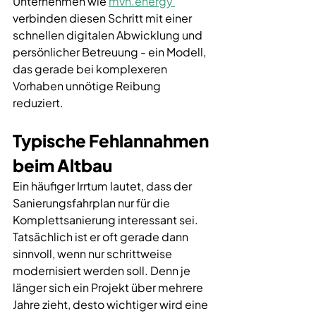
Unternehmen wie 
mvn.energy 
verbinden diesen Schritt mit einer 
schnellen digitalen Abwicklung und 
persönlicher Betreuung - ein Modell, 
das gerade bei komplexeren 
Vorhaben unnötige Reibung 
reduziert.
Typische Fehlannahmen 
beim Altbau
Ein häufiger Irrtum lautet, dass der 
Sanierungsfahrplan nur für die 
Komplettsanierung interessant sei. 
Tatsächlich ist er oft gerade dann 
sinnvoll, wenn nur schrittweise 
modernisiert werden soll. Denn je 
länger sich ein Projekt über mehrere 
Jahre zieht, desto wichtiger wird eine 