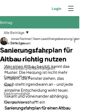
Login
Beitrag
Alle Beiträge
Jonas Fechner | Team Lead Energieberatung | dena-zertifiziert | GIH-Mit
Alle Beiträge
5 Min. Lesezeit
Sanierungsfahrplan für
Förderungen und Beratung
Altbau richtig nutzen
Erneuerbare Energien
Wer einen Altbau besitzt, kennt das 
Klimawandel und Nachhaltigkeit
Muster: Die Heizung ist nicht mehr 
Energieeffizienz
effizient, die Fenster ziehen, das 
Dach steht irgendwann an - und jede 
News
einzelne Entscheidung wirkt teuer, 
Elektromobilität
riskant und voneinander abhängig. 
Genau hier schafft ein 
Energieausweis
Sanierungsfahrplan für einen Altbau