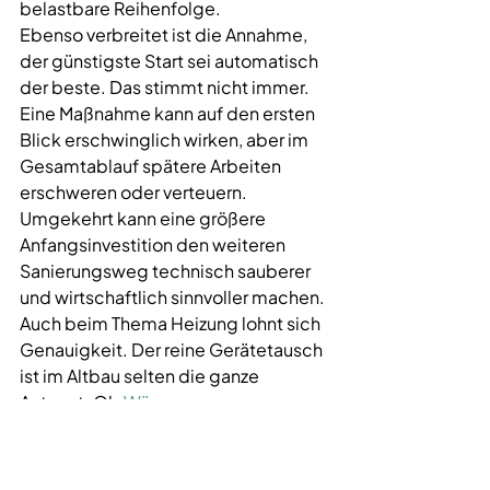
belastbare Reihenfolge.
Ebenso verbreitet ist die Annahme, 
der günstigste Start sei automatisch 
der beste. Das stimmt nicht immer. 
Eine Maßnahme kann auf den ersten 
Blick erschwinglich wirken, aber im 
Gesamtablauf spätere Arbeiten 
erschweren oder verteuern. 
Umgekehrt kann eine größere 
Anfangsinvestition den weiteren 
Sanierungsweg technisch sauberer 
und wirtschaftlich sinnvoller machen.
Auch beim Thema Heizung lohnt sich 
Genauigkeit. Der reine Gerätetausch 
ist im Altbau selten die ganze 
Antwort. Ob 
Wärmepumpe
, 
Hybridlösung oder anderer Ansatz 
sinnvoll ist, hängt stark vom 
Gebäudezustand ab. Ohne Blick auf 