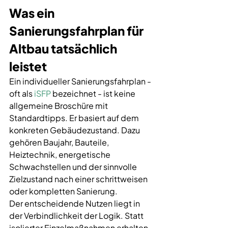
Was ein 
Sanierungsfahrplan für 
Altbau tatsächlich 
leistet
Ein individueller Sanierungsfahrplan - 
oft als 
iSFP
 bezeichnet - ist keine 
allgemeine Broschüre mit 
Standardtipps. Er basiert auf dem 
konkreten Gebäudezustand. Dazu 
gehören Baujahr, Bauteile, 
Heiztechnik, energetische 
Schwachstellen und der sinnvolle 
Zielzustand nach einer schrittweisen 
oder kompletten Sanierung.
Der entscheidende Nutzen liegt in 
der Verbindlichkeit der Logik. Statt 
isolierter Einzelmaßnahmen erhalten 