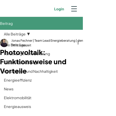
Login
Beitrag
Alle Beiträge
Jonas Fechner | Team Lead Energieberatung | dena-zertifiziert | GIH-Mit
Alle Beiträge
1 Min. Lesezeit
Photovoltaik:
Förderungen und Beratung
Funktionsweise und
Erneuerbare Energien
Vorteile
Klimawandel und Nachhaltigkeit
Energieeffizienz
News
Elektromobilität
Energieausweis