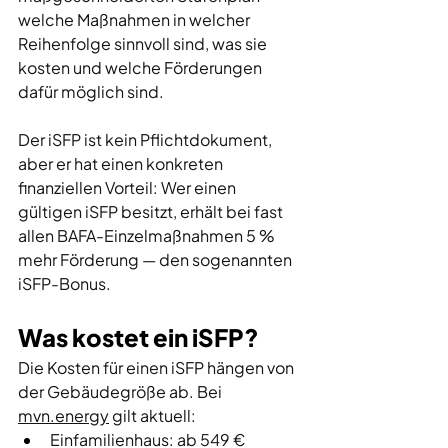
welche Maßnahmen in welcher 
Reihenfolge sinnvoll sind, was sie 
kosten und welche Förderungen 
dafür möglich sind. 
Der iSFP ist kein Pflichtdokument, 
aber er hat einen konkreten 
finanziellen Vorteil: Wer einen 
gültigen iSFP besitzt, erhält bei fast 
allen BAFA-Einzelmaßnahmen 5 % 
mehr Förderung — den sogenannten 
iSFP-Bonus.
Was kostet ein iSFP?
Die Kosten für einen iSFP hängen von 
der Gebäudegröße ab. Bei 
mvn.energy
 gilt aktuell:
Einfamilienhaus: ab 549 € 