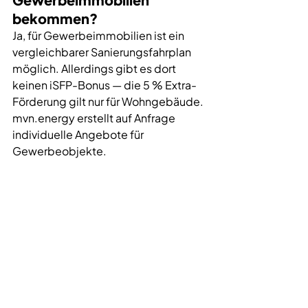
bekommen?
Ja, für Gewerbeimmobilien ist ein 
vergleichbarer Sanierungsfahrplan 
möglich. Allerdings gibt es dort 
keinen iSFP-Bonus — die 5 % Extra-
Förderung gilt nur für Wohngebäude. 
mvn.energy erstellt auf Anfrage 
individuelle Angebote für 
Gewerbeobjekte.
Muss ich alle Maßnahmen 
aus dem iSFP umsetzen?
Nein. Der iSFP ist ein Fahrplan, keine 
Verpflichtung. Sie entscheiden 
welche Maßnahmen Sie wann 
umsetzen — oder ob Sie einzelne 
Schritte überspringen. Der 
Förderbonus gilt jeweils für die 