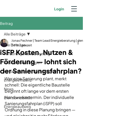
Login
Beitrag
Alle Beiträge
Jonas Fechner | Team Lead Energieberatung | dena-zertifiziert | GIH-Mit
Alle Beiträge
3 Min. Lesezeit
iSFP Kosten, Nutzen &
Förderungen und Beratung
Förderung — lohnt sich
Erneuerbare Energien
der Sanierungsfahrplan?
Klimawandel und Nachhaltigkeit
Wer eine Sanierung plant, merkt 
Energieeffizienz
schnell: Die eigentliche Baustelle 
News
beginnt oft lange vor dem ersten 
Handwerkertermin. Der individuelle 
Elektromobilität
Sanierungsfahrplan (iSFP) soll 
Energieausweis
Ordnung in diese Planung bringen — 
und gleichzeitig mehr Förderung 