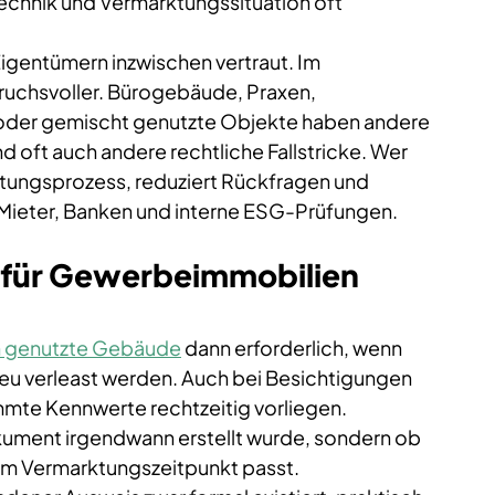
chnik und Vermarktungssituation oft 
gentümern inzwischen vertraut. Im 
pruchsvoller. Bürogebäude, Praxen, 
 oder gemischt genutzte Objekte haben andere 
 oft auch andere rechtliche Fallstricke. Wer 
rktungsprozess, reduziert Rückfragen und 
, Mieter, Banken und interne ESG-Prüfungen.
 für Gewerbeimmobilien 
ch genutzte Gebäude
 dann erforderlich, wenn 
neu verleast werden. Auch bei Besichtigungen 
mte Kennwerte rechtzeitig vorliegen. 
okument irgendwann erstellt wurde, sondern ob 
zum Vermarktungszeitpunkt passt.