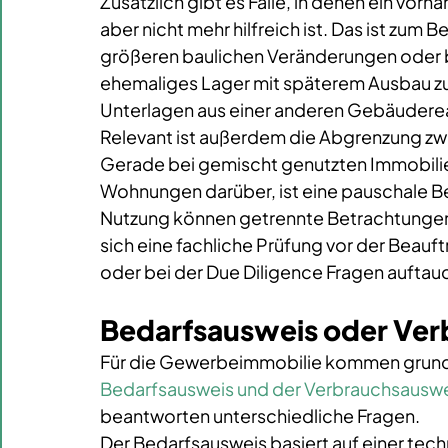
Zusätzlich gibt es Fälle, in denen ein vorh
aber nicht mehr hilfreich ist. Das ist zum B
größeren baulichen Veränderungen oder be
ehemaliges Lager mit späterem Ausbau zu 
Unterlagen aus einer anderen Gebäuderea
Relevant ist außerdem die Abgrenzung 
Gerade bei gemischt genutzten Immobilie
Wohnungen darüber, ist eine pauschale Be
Nutzung können getrennte Betrachtungen n
sich eine fachliche Prüfung vor der Beauft
oder bei der Due Diligence Fragen auftau
Bedarfsausweis oder Ve
Für die Gewerbeimmobilie kommen grundsä
Bedarfsausweis und der Verbrauchsausw
beantworten unterschiedliche Fragen.
Der Bedarfsausweis basiert auf einer tec