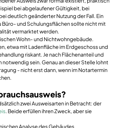
andener Ausweis zwar formal existiert, praktisch 
eispiel bei abgelaufener Gültigkeit, bei 
i deutlich geänderter Nutzung der Fall. Ein 
Büro- und Schulungsflächen sollte nicht mit 
lität vermarktet werden.
zwischen Wohn- und Nichtwohngebäude. 
n, etwa mit Ladenfläche im Erdgeschoss und 
handlung riskant. Je nach Flächenanteil und 
otwendig sein. Genau an dieser Stelle lohnt 
ragung - nicht erst dann, wenn im Notartermin 
chen.
rbrauchsausweis?
tzlich zwei Ausweisarten in Betracht: der 
eis
. Beide erfüllen ihren Zweck, aber sie 
hnischen Analyse des Gebäudes. 