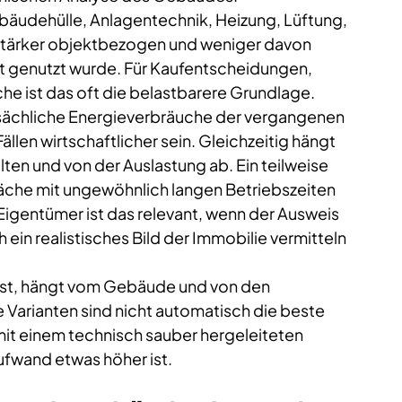
äudehülle, Anlagentechnik, Heizung, Lüftung, 
stärker objektbezogen und weniger davon 
zt genutzt wurde. Für Kaufentscheidungen, 
he ist das oft die belastbarere Grundlage.
tsächliche Energieverbräuche der vergangenen 
llen wirtschaftlicher sein. Gleichzeitig hängt 
ten und von der Auslastung ab. Ein teilweise 
che mit ungewöhnlich langen Betriebszeiten 
Eigentümer ist das relevant, wenn der Ausweis 
h ein realistisches Bild der Immobilie vermitteln 
 ist, hängt vom Gebäude und von den 
 Varianten sind nicht automatisch die beste 
 mit einem technisch sauber hergeleiteten 
ufwand etwas höher ist.