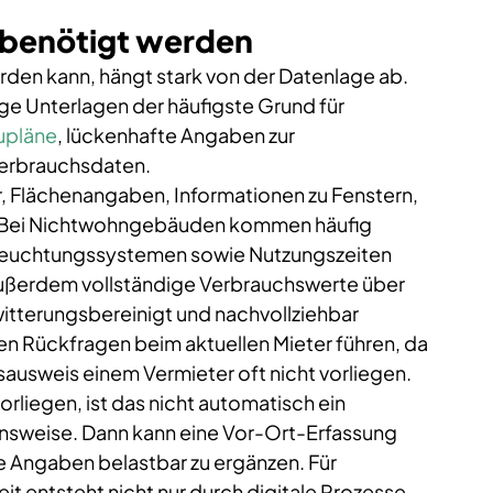
 benötigt werden
erden kann, hängt stark von der Datenlage ab. 
e Unterlagen der häufigste Grund für 
upläne
, lückenhafte Angaben zur 
Verbrauchsdaten.
hr, Flächenangaben, Informationen zu Fenstern, 
. Bei Nichtwohngebäuden kommen häufig 
eleuchtungssystemen sowie Nutzungszeiten 
außerdem vollständige Verbrauchswerte über 
witterungsbereinigt und nachvollziehbar 
n Rückfragen beim aktuellen Mieter führen, da 
ausweis einem Vermieter oft nicht vorliegen. 
rliegen, ist das nicht automatisch ein 
nsweise. Dann kann eine Vor-Ort-Erfassung 
e Angaben belastbar zu ergänzen. Für 
 entsteht nicht nur durch digitale Prozesse, 