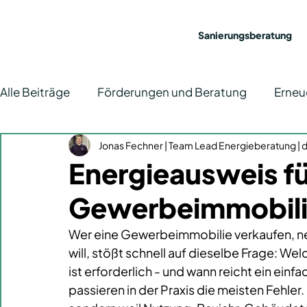
Sanierungsberatung
Alle Beiträge
Förderungen und Beratung
Erneu
Energieeffizienz
Jonas Fechner | Team Lead Energieberatung | de
News
Elektromobilität
Energieausweis fü
Gewerbeimmobilie
Wer eine Gewerbeimmobilie verkaufen, n
will, stößt schnell auf dieselbe Frage: Wel
ist erforderlich - und wann reicht ein ein
passieren in der Praxis die meisten Fehler.