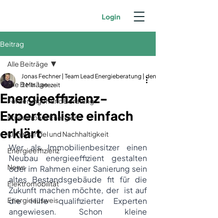
Login
Beitrag
Alle Beiträge
Jonas Fechner | Team Lead Energieberatung | dena-zertifiziert | GIH-Mit
Alle Beiträge
2 Min. Lesezeit
Energieeffizienz-
Förderungen und Beratung
Expertenliste einfach
Erneuerbare Energien
erklärt
Klimawandel und Nachhaltigkeit
Wer als Immobilienbesitzer einen 
Energieeffizienz
Neubau energieeffizient gestalten 
News
oder im Rahmen einer Sanierung sein 
altes Bestandsgebäude fit für die 
Elektromobilität
Zukunft machen möchte, der  ist auf 
Energieausweis
die Hilfe qualifizierter Experten 
angewiesen. Schon kleine 