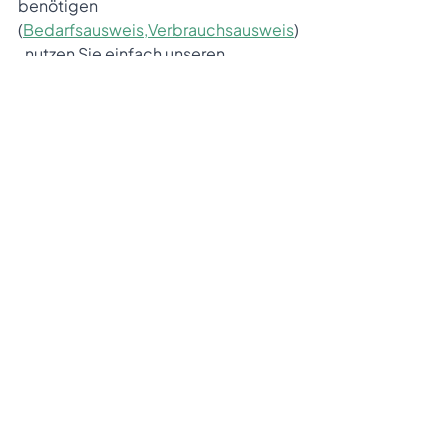
benötigen 
(
Bedarfsausweis
,
Verbrauchsausweis
)
, nutzen Sie einfach unseren 
Energieausweis-Check
, welcher 
Ihnen schnell und mit gezielten 
Fragen die maßgeschneiderte 
Antwort liefert.
Energieeffizienz
Alle ansehen
Aktuelle Beiträge