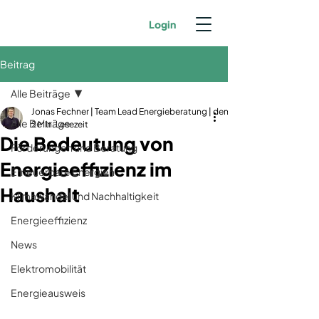
Login
Beitrag
Alle Beiträge
Jonas Fechner | Team Lead Energieberatung | dena-zertifiziert | GIH-Mit
Alle Beiträge
2 Min. Lesezeit
Die Bedeutung von
Förderungen und Beratung
Energieeffizienz im
Erneuerbare Energien
Haushalt
Klimawandel und Nachhaltigkeit
Energieeffizienz
News
Elektromobilität
Energieausweis