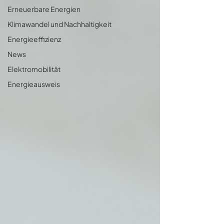
Erneuerbare Energien
Klimawandel und Nachhaltigkeit
Energieeffizienz
News
Elektromobilität
Energieausweis