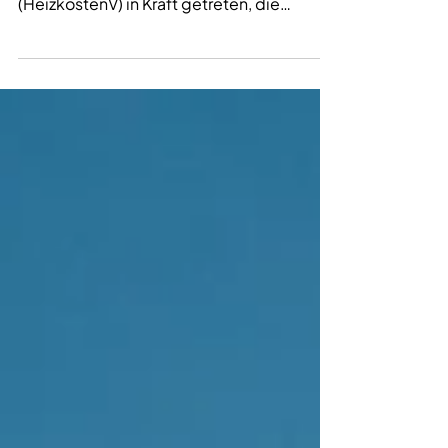
Am 1. Oktober 2024 ist eine bedeutende
Novellierung der Heizkostenverordnung
(HeizkostenV) in Kraft getreten, die
insbesondere Auswirkungen auf die
Nutzung von Wärmepumpen in
Mehrfamilienhäusern hat. Diese
Regelungen sollen für mehr Transparenz
bei Heizkostenabrechnungen sorgen und
die Verbrauchserfassung verbessern. In
diesem Artikel beleuchten wir die
wichtigsten Änderungen und deren
Bedeutung für Eigentümer und Mieter.
Mehr über Wärmepumpen? Weitere
Informationen zu Wärmep