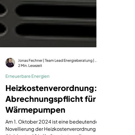
Jonas Fechner | Team Lead Energieberatung | dena-zertifiziert | GIH-Mitglied
2 Min. Lesezeit
Erneuerbare Energien
Heizkostenverordnung:
Abrechnungspflicht für
Wärmepumpen