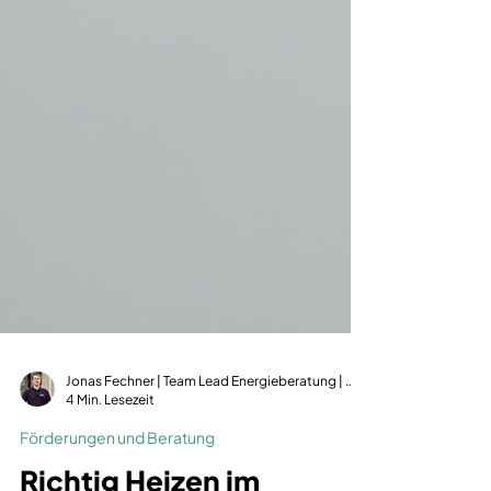
Jonas Fechner | Team Lead Energieberatung | dena-zertifiziert | GIH-Mitglied
4 Min. Lesezeit
Förderungen und Beratung