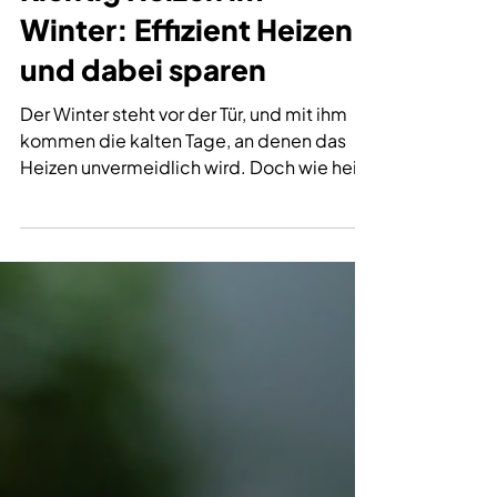
Richtig Heizen im
Winter: Effizient Heizen
und dabei sparen
Der Winter steht vor der Tür, und mit ihm
kommen die kalten Tage, an denen das
Heizen unvermeidlich wird. Doch wie heizt
man richtig und effizient, um nicht nur das
Zuhause angenehm warm zu halten,
sondern auch den Energieverbrauch und
damit die Heizkosten zu senken? In
diesem Blogbeitrag zeigen wir Ihnen
praktische Tipps, wie Sie im Winter richtig
heizen, dabei sparen und zugleich ein
gesundes Raumklima bewahren. Darüber
hinaus kann mit einer energetischen
Sanierung langfris