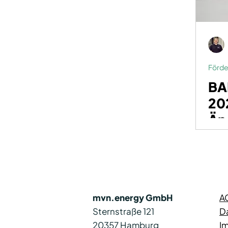
Förde
BA
20
Än
Ko
mvn.energy GmbH
A
Sternstraße 121
D
20357 Hamburg
I