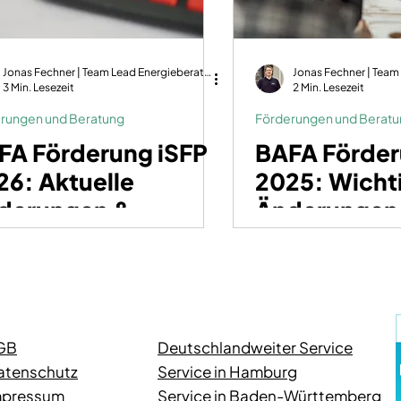
Jonas Fechner | Team Lead Energieberatung | dena-zertifiziert | GIH-Mitglied
3 Min. Lesezeit
2 Min. Lesezeit
rungen und Beratung
Förderungen und Berat
FA Förderung iSFP
BAFA Förde
26: Aktuelle
2025: Wicht
derungen &
Änderungen
nditionen
GB
Deutschlandweiter Service
atenschutz
Service in Hamburg
mpressum
Service in Baden-Württemberg