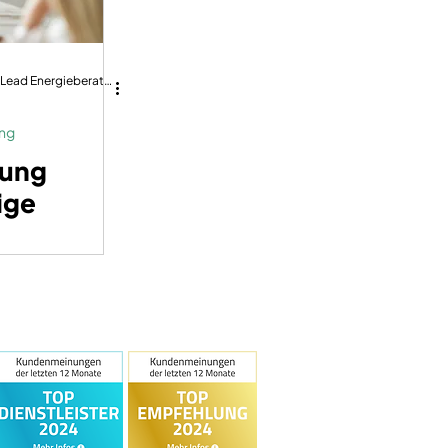
Jonas Fechner | Team Lead Energieberatung | dena-zertifiziert | GIH-Mitglied
ung
rung
ige