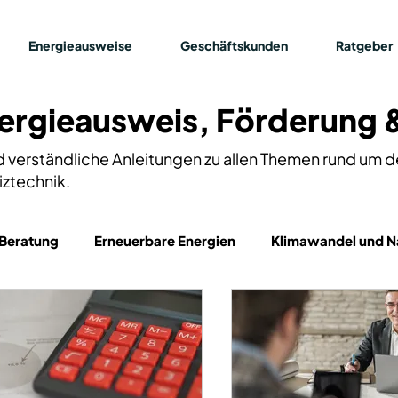
Energieausweise
Geschäftskunden
Ratgeber
ergieausweis, Förderung 
nd verständliche Anleitungen zu allen Themen rund um 
iztechnik.
Beratung
Erneuerbare Energien
Klimawandel und Na
Elektromobilität
Energieausweis