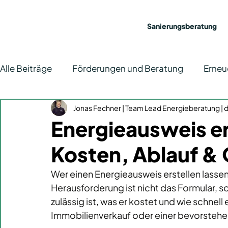
Sanierungsberatung
Alle Beiträge
Förderungen und Beratung
Erneu
Energieeffizienz
Jonas Fechner | Team Lead Energieberatung | de
News
Elektromobilität
Energieausweis er
Kosten, Ablauf & 
Wer einen Energieausweis erstellen lassen 
Herausforderung ist nicht das Formular, 
zulässig ist, was er kostet und wie schnel
Immobilienverkauf oder einer bevorstehe