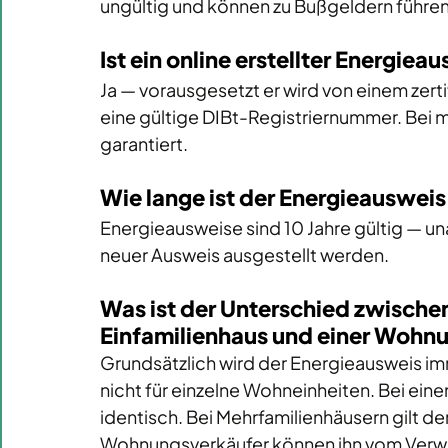
ungültig und können zu Bußgeldern führen
Ist ein online erstellter Energiea
Ja — vorausgesetzt er wird von einem zerti
eine gültige DIBt-Registriernummer. Bei 
m
garantiert.
Wie lange ist der Energieausweis
Energieausweise sind 10 Jahre gültig — u
neuer Ausweis ausgestellt werden.
Was ist der Unterschied zwischen
Einfamilienhaus und einer Wohn
Grundsätzlich wird der Energieausweis i
nicht für einzelne Wohneinheiten. Bei ein
identisch. Bei Mehrfamilienhäusern gilt 
Wohnungsverkäufer können ihn vom Verwa