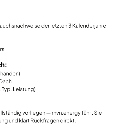
uchsnachweise der letzten 3 Kalenderjahre 
rs
ch:
rhanden) 
Dach 
Typ, Leistung) 
llständig vorliegen — 
mvn.energy
 führt Sie 
sung und klärt Rückfragen direkt.