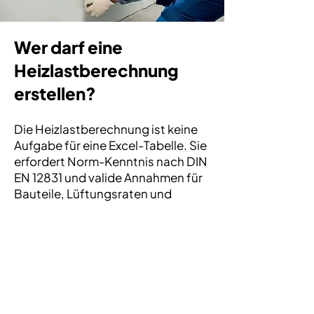
Wer darf eine
Heizlastberechnung
erstellen?
Die Heizlastberechnung ist keine
Aufgabe für eine Excel-Tabelle. Sie
erfordert Norm-Kenntnis nach DIN
EN 12831 und valide Annahmen für
Bauteile, Lüftungsraten und
Außentemperaturen. Bei
mvn.energy übernehmen
ausschließlich staatlich
zertifizierte und dena-gelistete
Energieberater die Berechnung.
Die Datenerfassung erfolgt digital
über die hauseigene Online-