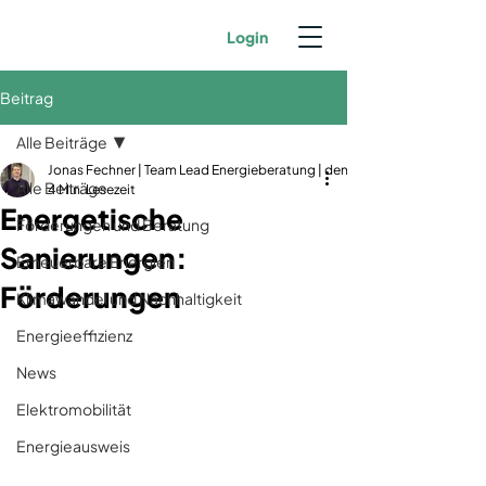
Login
Beitrag
Alle Beiträge
Jonas Fechner | Team Lead Energieberatung | dena-zertifiziert | GIH-Mit
Alle Beiträge
4 Min. Lesezeit
Energetische
Förderungen und Beratung
Sanierungen:
Erneuerbare Energien
Förderungen
Klimawandel und Nachhaltigkeit
Energieeffizienz
News
Elektromobilität
Energieausweis