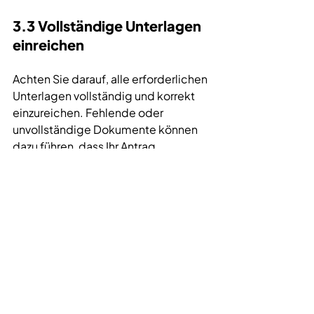
3.3 Vollständige Unterlagen 
einreichen
Achten Sie darauf, alle erforderlichen 
Unterlagen vollständig und korrekt 
einzureichen. Fehlende oder 
unvollständige Dokumente können 
dazu führen, dass Ihr Antrag 
abgelehnt wird oder sich die 
Bearbeitungszeit erheblich 
verlängert. Zu den typischen 
Unterlagen gehören:
Nachweise über die geplanten 
Maßnahmen
Nachweise über bereits 
durchgeführte Maßnahmen (bei 