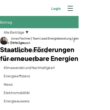
Login
Beitrag
Alle Beiträge
Jonas Fechner | Team Lead Energieberatung | dena-zertifiziert | GIH-Mit
Alle Beiträge
3 Min. Lesezeit
Staatliche Förderungen
Förderungen und Beratung
für erneuerbare Energien
Erneuerbare Energien
Klimawandel und Nachhaltigkeit
Energieeffizienz
News
Elektromobilität
Energieausweis