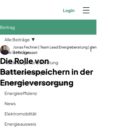
Login
Beitrag
Alle Beiträge
Jonas Fechner | Team Lead Energieberatung | dena-zertifiziert | GIH-Mit
Alle Beiträge
4 Min. Lesezeit
Die Rolle von
Förderungen und Beratung
Batteriespeichern in der
Erneuerbare Energien
Energieversorgung
Klimawandel und Nachhaltigkeit
Energieeffizienz
News
Elektromobilität
Energieausweis