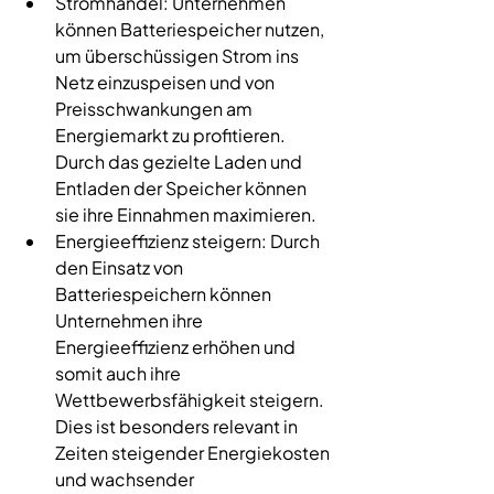
Stromhandel: Unternehmen 
können Batteriespeicher nutzen, 
um überschüssigen Strom ins 
Netz einzuspeisen und von 
Preisschwankungen am 
Energiemarkt zu profitieren. 
Durch das gezielte Laden und 
Entladen der Speicher können 
sie ihre Einnahmen maximieren.
Energieeffizienz
 steigern: Durch 
den Einsatz von 
Batteriespeichern können 
Unternehmen ihre 
Energieeffizienz erhöhen und 
somit auch ihre 
Wettbewerbsfähigkeit steigern. 
Dies ist besonders relevant in 
Zeiten steigender Energiekosten 
und wachsender 